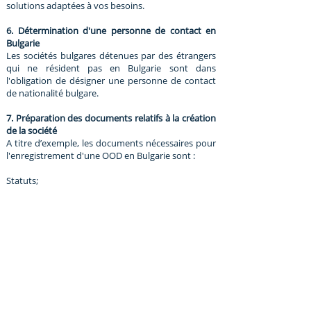
solutions adaptées à vos besoins.
6. Détermination d'une personne de contact en
Bulgarie
Les sociétés bulgares détenues par des étrangers
qui ne résident pas en Bulgarie sont dans
l'obligation de désigner une personne de contact
de nationalité bulgare.
7. Préparation des documents relatifs à la création
de la société
A titre d’exemple, les documents nécessaires pour
l'enregistrement d'une OOD en Bulgarie sont :
Statuts;
Protocole de décisions;
Spécimen de signature notarié et consentement
écrit du représentant de l'entreprise;
Déclarations.
8. Ouverture d'un compte bancaire
Une fois que les documents soient préparés et
signés, le propriétaire et le dirigeant de la société
doivent se présenter à la banque pour ouvrir un
compte de dépôt de la société sur lequel sera