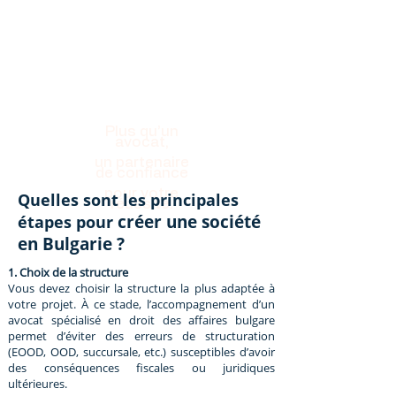
Plus qu’un
avocat,
un partenaire
de confiance
pour votre
Quelles sont les principales
réussite.
créer une société
étapes pour
en Bulgarie ?
1. Choix de la structure
Vous devez choisir la structure la plus adaptée à
votre projet. À ce stade, l’accompagnement d’un
avocat spécialisé en droit des affaires bulgare
permet d’éviter des erreurs de structuration
(EOOD, OOD, succursale, etc.) susceptibles d’avoir
des conséquences fiscales ou juridiques
ultérieures.