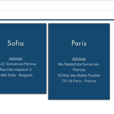
Vente d’un bien
Escr
immobilier en Bulgarie
peut
par un résident fiscal
banq
français : quelles
fond
déclarations en France ?
Sofia
Paris
Adresse
Adresse
A.D. Svinarova-Petrova
Me Nadezhda Svinarova-
Rue Han Asparuh 2
Petrova
1463 Sofia - Bulgarie
53 Rue des Belles Feuilles
75116 Paris - France