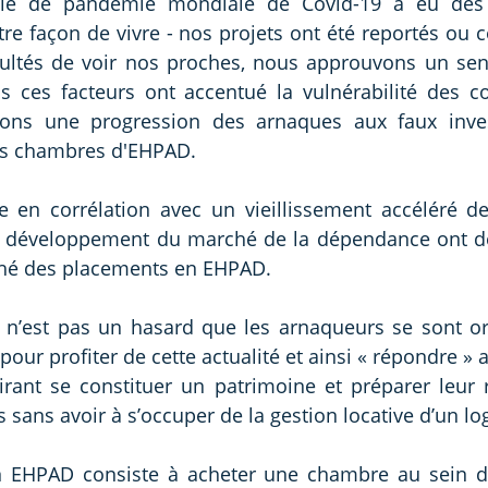
elle de pandémie mondiale de Covid-19 a eu des 
re façon de vivre - nos projets ont été reportés ou co
cultés de voir nos proches, nous approuvons un sen
s ces facteurs ont accentué la vulnérabilité des c
vons une progression des arnaques aux faux inves
s chambres d'EHPAD. 
re en corrélation avec un vieillissement accéléré de
le développement du marché de la dépendance ont d
hé des placements en EHPAD. 
 n’est pas un hasard que les arnaqueurs se sont ori
ur profiter de cette actualité et ainsi « répondre » a
ant se constituer un patrimoine et préparer leur re
 sans avoir à s’occuper de la gestion locative d’un l
n EHPAD consiste à acheter une chambre au sein d'