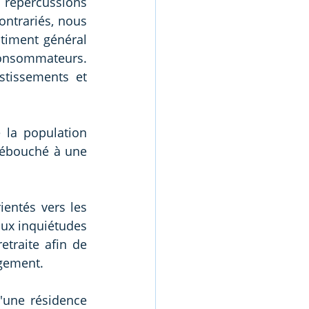
répercussions 
ntrariés, nous 
timent général 
onsommateurs. 
tissements et 
 la population 
ébouché à une 
entés vers les 
ux inquiétudes 
traite afin de 
ogement. 
une résidence 