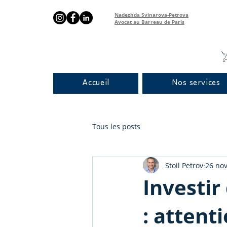
Nadezhda Svinarova-Petrova
Avocat au Barreau de Paris
Accueil
Nos services
Tous les posts
Stoil Petrov
26 nov
Investi
: attent