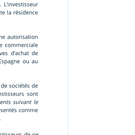
’investisseur 
te la résidence 
e autorisation 
re commerciale 
ves d’achat de 
Espagne ou au 
de sociétés de 
bonne réputation ou de grands opérateurs dans le domaine. Les investisseurs sont 
nts suivant le 
ésentés comme 
 
isseurs de ne 