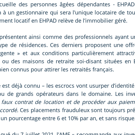
cueille des personnes âgées dépendantes - EHPAD. L
n à un gestionnaire qui sera l’unique locataire de tou
ement locatif en EHPAD relève de l’immobilier géré.
présentent ainsi comme des professionnels ayant un
type de résidences. Ces derniers proposent une off
ente » et aux conditions particulièrement attracti
ou des maisons de retraite soi-disant situées en 
ien connus pour attirer les retraités français.
est déjà connu – les escrocs vont usurper d’identité 
 faux contrat de location et de procéder aux paieme
ccordé.
 Ces placements frauduleux sont toujours pr
 un pourcentage entre 6 et 10% par an, et sans risque.
é du 7 juillet 2021, l’AMF « r
ecommande aux invest