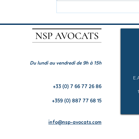
Vous souhaitez créer une
société en Bulgarie ?
Attention au risque de
requalification fiscale
Accueil téléphonique:
Du lundi au vendredi de 9h à 15h
E.
Pour nos clients en France:
+33 (0) 7 66 77 26 86
Pour nos clients en Bulgarie:
+359 (0) 887 77 68 15
Email:
info@nsp-avocats.com