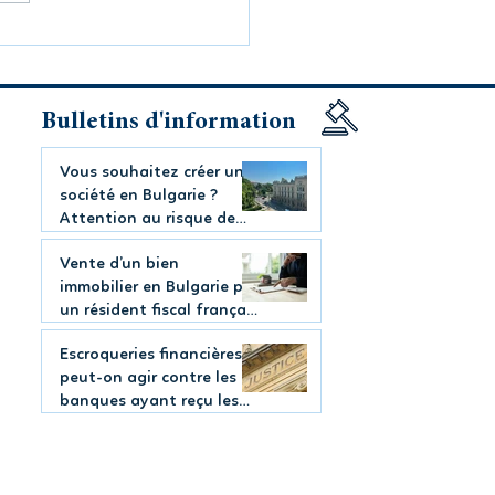
oqueries financières :
-on agir contre les
ues ayant reçu les
s ?
Bulletins d'information
Vous souhaitez créer une
société en Bulgarie ?
Attention au risque de
requalification fiscale
Vente d’un bien
immobilier en Bulgarie par
un résident fiscal français
: quelles déclarations en
Escroqueries financières :
France ?
peut-on agir contre les
banques ayant reçu les
fonds ?