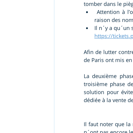
tomber dans le pièg
 Attention à l’orthographe! En effet, certains sites étant facilement repérables en 
raison des nom
Il n´y a qu´un s
https://tickets.
Afin de lutter contr
de Paris ont mis en 
La deuxième phase 
troisième phase de
solution pour évite
dédiée à la vente de
Il faut noter que la
n´ont pas encore leu