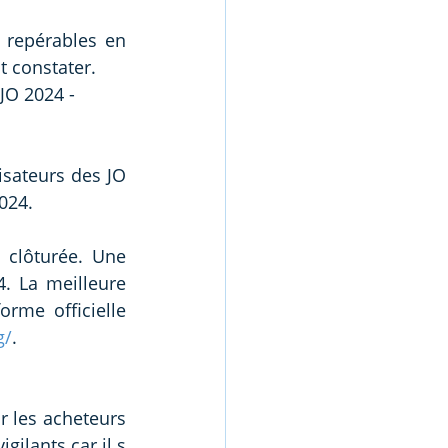
 constater. 
JO 2024 - 
isateurs des JO 
024.
clôturée. Une 
 La meilleure 
rme officielle 
g/
. 
r les acheteurs 
gilants car il s