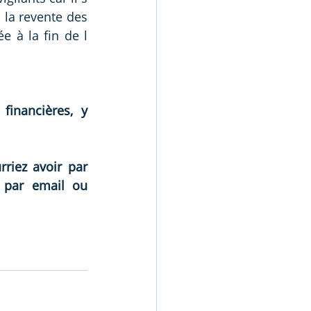
la revente des 
e à la fin de l
nancières, y 
iez avoir par 
 par email ou 