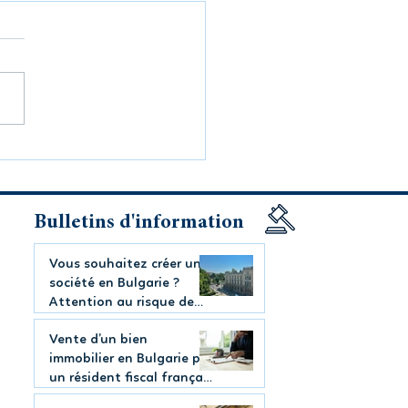
oqueries financières :
-on agir contre les
ues ayant reçu les
s ?
Bulletins d'information
Vous souhaitez créer une
société en Bulgarie ?
Attention au risque de
requalification fiscale
Vente d’un bien
immobilier en Bulgarie par
un résident fiscal français
: quelles déclarations en