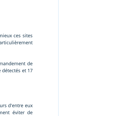
ieux ces sites 
iculièrement 
mmandement de 
 détectés et 17 
urs d'entre eux 
ent éviter de 