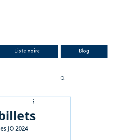
Liste noire
Blog
illets
les JO 2024