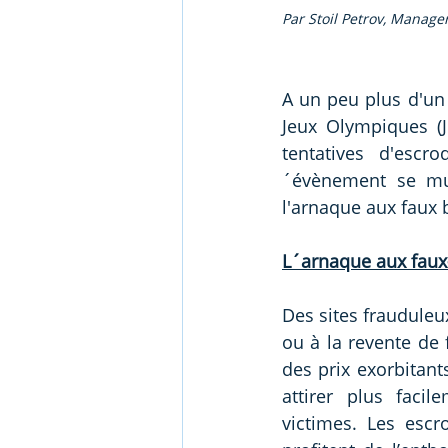
Par Stoil Petrov, Manager
A un peu plus d'un 
Jeux Olympiques (J
tentatives d'escro
´évènement se mul
l'arnaque aux faux b
L´arnaque aux faux-b
Des sites frauduleu
ou à la revente de f
des prix exorbitant
attirer plus facil
victimes. Les escro