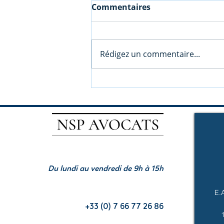
Commentaires
Rédigez un commentaire...
Vous souhaitez créer une
société en Bulgarie ?
Attention au risque de
requalification fiscale
Accueil téléphonique:
Du lundi au vendredi de 9h à 15h
E.
Pour nos clients en France:
+33 (0) 7 66 77 26 86
Pour nos clients en Bulgarie: