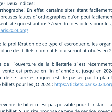
e? Deux indices:
breuses fautes d´orthographes qu’on peut facilement
eul site qui est autorisé à vendre des billets pour les 
paris2024.org/
e la prolifération de ce type d´escroquerie, les organ
place des billets nominatifs qui seront attribués en 2
de l´ouverture de la billetterie s´est récemment 
 vente est prévue en fin d´année et jusqu´en 2024.
r de se faire escroquer est de passer par la platefo
 billets pour les JO 2024 : 
https://tickets.paris2024.or
 revente de billet n´est pas possible pour l´instant ca
r billet. Si un site propose ce type de service, soyez vi