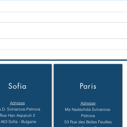
Vente d’un bien
Escr
immobilier en Bulgarie
peut
par un résident fiscal
banq
français : quelles
fond
déclarations en France ?
Sofia
Paris
Adresse
Adresse
A.D. Svinarova-Petrova
Me Nadezhda Svinarova-
Rue Han Asparuh 2
Petrova
1463 Sofia - Bulgarie
53 Rue des Belles Feuilles