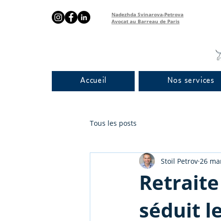
Nadezhda Svinarova-Petrova
Avocat au Barreau de Paris
Accueil
Nos services
Tous les posts
Stoil Petrov
26 ma
Retraite
séduit l