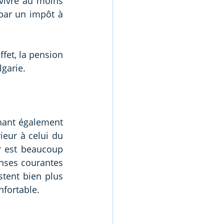
vivre au moins 
par un impôt à 
ffet, la pension 
lgarie.
hant également 
ieur à celui du 
r est beaucoup 
nses courantes 
tent bien plus 
nfortable.