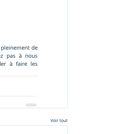
 pleinement de 
votre retraite. Si vous avez des questions sur votre projet, n'hésitez pas à nous 
r à faire les 
Voir tout