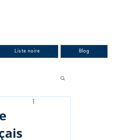
Liste noire
Blog
ie
çais