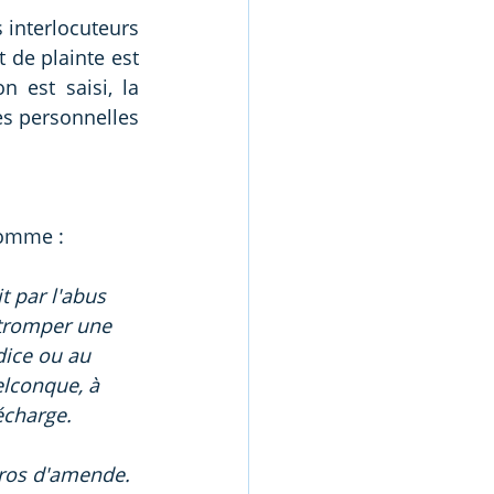
 interlocuteurs 
 de plainte est 
 est saisi, la 
ées personnelles 
 comme :
t par l'abus 
 tromper une 
dice ou au 
elconque, à 
écharge.
ros d'amende. 