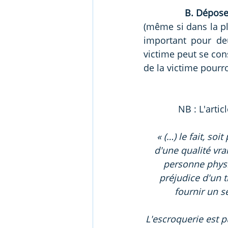
B. Dépose
(même si dans la plu
important pour deu
victime peut se const
de la victime pourro
NB : L'arti
« (…) le fait, so
d'une qualité vra
personne physi
préjudice d'un t
fournir un s
L'escroquerie est 