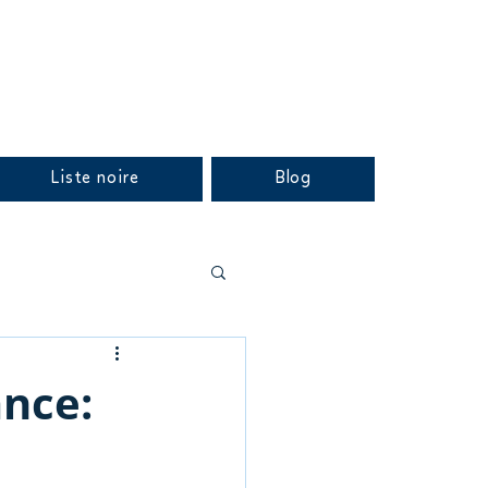
Liste noire
Blog
ance: