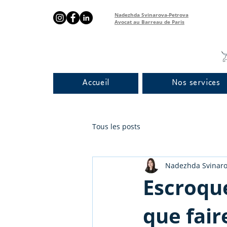
Nadezhda Svinarova-Petrova
Avocat au Barreau de Paris
Accueil
Nos services
Tous les posts
Nadezhda Svinaro
Escroque
que fair