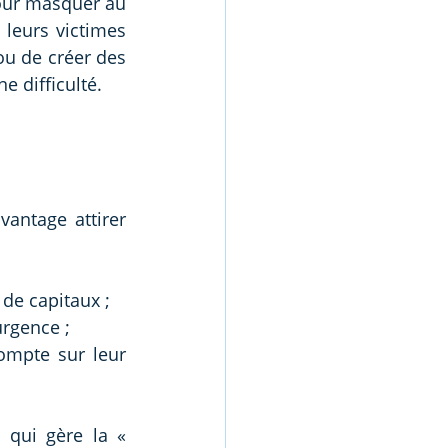
our masquer au 
leurs victimes 
u de créer des 
e difficulté.
antage attirer 
 de capitaux ; 
urgence ;
ompte sur leur 
 qui gère la « 