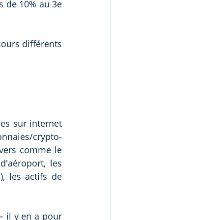
s de 10% au 3e 
urs différents 
s sur internet 
monnaies/crypto-
divers comme le 
'aéroport, les 
les actifs de 
 il y en a pour 