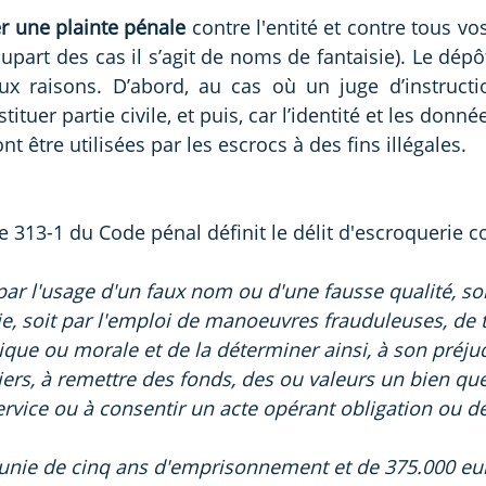
r une plainte pénale
 contre l'entité et contre tous vos
part des cas il s’agit de noms de fantaisie). Le dépôt
x raisons. D’abord, au cas où un juge d’instruction
ituer partie civile, et puis, car l’identité et les donn
nt être utilisées par les escrocs à des fins illégales.
cle 313-1 du Code pénal définit le délit d'escroquerie
it par l'usage d'un faux nom ou d'une fausse qualité, soi
ie, soit par l'emploi de manoeuvres frauduleuses, de
que ou morale et de la déterminer ainsi, à son préju
iers, à remettre des fonds, des ou valeurs un bien qu
ervice ou à consentir un acte opérant obligation ou d
punie de cinq ans d'emprisonnement et de 375.000 eu